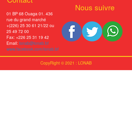
Nous suivre
01 BP 68 Ouaga 01. 436
rue du grand marché
+(226) 25 30 61 21/22 ou
25 49 72 00
Fax: +226 25 31 19 42
Email:
lonab@lonab.bf
www.facebook.com/lonab.bf
CopyRight © 2021 : LONAB