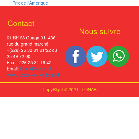
Prix de l'Amerique
Contact
Nous suivre
01 BP 68 Ouaga 01. 436
rue du grand marché
+(226) 25 30 61 21/22 ou
25 49 72 00
Fax: +226 25 31 19 42
Email:
lonab@lonab.bf
www.facebook.com/lonab.bf
CopyRight © 2021 : LONAB