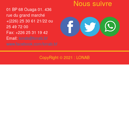
Nous suivre
01 BP 68 Ouaga 01. 436
rue du grand marché
+(226) 25 30 61 21/22 ou
25 49 72 00
Fax: +226 25 31 19 42
Email:
lonab@lonab.bf
www.facebook.com/lonab.bf
CopyRight © 2021 : LONAB