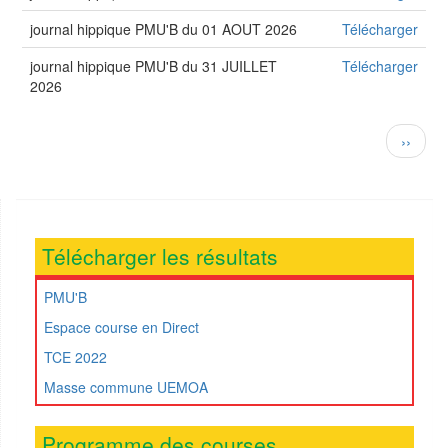
journal hippique PMU'B du 01 AOUT 2026
Télécharger
journal hippique PMU'B du 31 JUILLET
Télécharger
2026
Pagination
Page
››
suivan
Télécharger les résultats
PMU'B
Espace course en Direct
TCE 2022
Masse commune UEMOA
Programme des courses