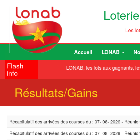
Aller
Loteri
au
contenu
principal
Les lo
Main
User
Accueil
LONAB
No
navigation
account
Flash
menu
LONAB, les lots aux gagnants, les
info
Résultats/Gains
Récapitulatif des arrivées des courses du : 07- 08- 2026 - Réunio
Récapitulatif des arrivées des courses du : 07- 08- 2026 - Réunio