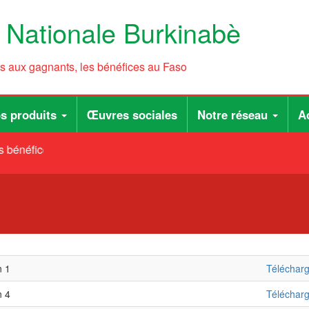
e Nationale Burkinabè
ts aux gagnants, les bénéfices au Faso
s produits
Œuvres sociales
Notre réseau
Ac
 bénéfices au Faso
n 1
Téléchar
n 4
Téléchar