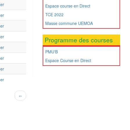
ger
Espace course en Direct
TCE 2022
ger
Masse commune UEMOA
ger
ger
Programme des courses
ger
PMU'B
ger
Espace Course en Direct
ger
ger
Page
››
suivante