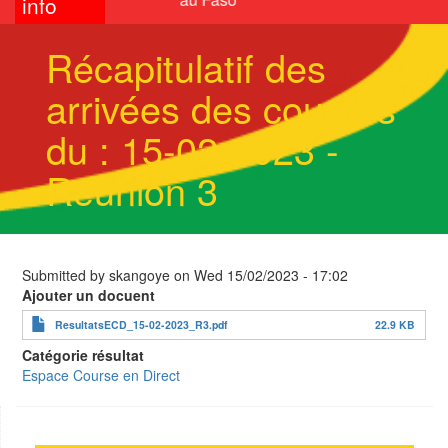
info
Récapitulatif des
arrivées des courses
du : 15-02-2023 -
Réunion 3
Submitted by
skangoye
on
Wed 15/02/2023 - 17:02
Ajouter un docuent
ResultatsECD_15-02-2023_R3.pdf
22.9 KB
Catégorie résultat
Espace Course en Direct