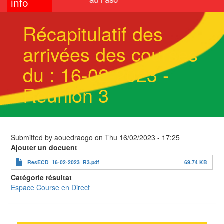
info
Récapitulatif des
arrivées des courses
du : 16-02-2023 -
Réunion 3
Submitted by
aouedraogo
on
Thu 16/02/2023 - 17:25
Ajouter un docuent
ResECD_16-02-2023_R3.pdf
69.74 KB
Catégorie résultat
Espace Course en Direct