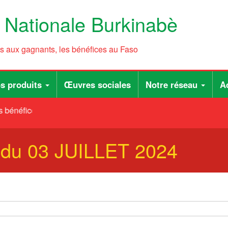
e Nationale Burkinabè
ts aux gagnants, les bénéfices au Faso
s produits
Œuvres sociales
Notre réseau
Ac
 bénéfices au Faso
B du 03 JUILLET 2024