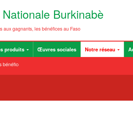
e Nationale Burkinabè
ts aux gagnants, les bénéfices au Faso
s produits
Œuvres sociales
Notre réseau
Ac
 bénéfices au Faso