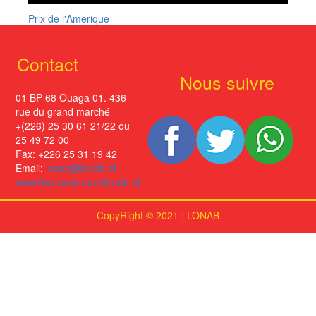
Prix de l'Amerique
Contact
Nous suivre
01 BP 68 Ouaga 01. 436
rue du grand marché
+(226) 25 30 61 21/22 ou
25 49 72 00
Fax: +226 25 31 19 42
Email:
lonab@lonab.bf
www.facebook.com/lonab.bf
CopyRight © 2021 : LONAB