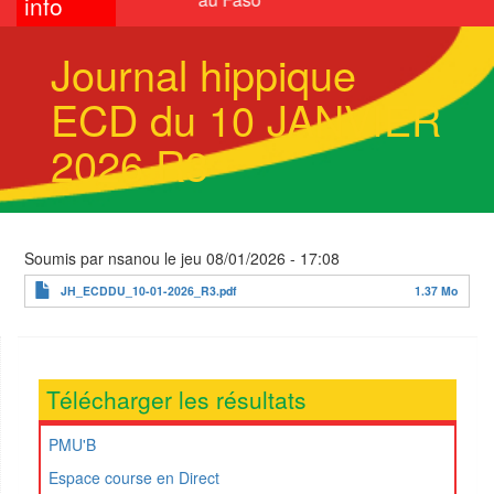
info
Journal hippique
ECD du 10 JANVIER
2026 R3
Soumis par
nsanou
le
jeu 08/01/2026 - 17:08
JH_ECDDU_10-01-2026_R3.pdf
1.37 Mo
Télécharger les résultats
PMU'B
Espace course en Direct