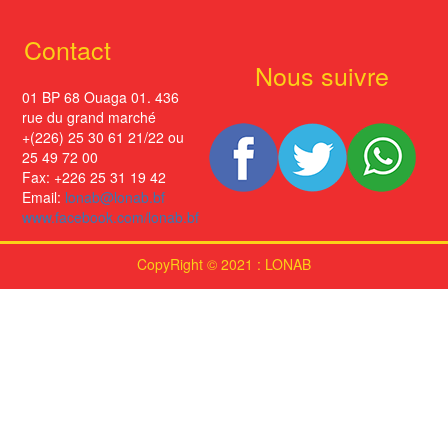
Contact
Nous suivre
01 BP 68 Ouaga 01. 436
rue du grand marché
+(226) 25 30 61 21/22 ou
25 49 72 00
Fax: +226 25 31 19 42
Email:
lonab@lonab.bf
www.facebook.com/lonab.bf
CopyRight © 2021 : LONAB