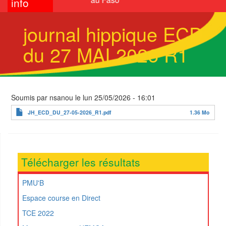
info
journal hippique ECD
du 27 MAI 2026 R1
Soumis par
nsanou
le
lun 25/05/2026 - 16:01
JH_ECD_DU_27-05-2026_R1.pdf
1.36 Mo
Télécharger les résultats
PMU'B
Espace course en Direct
TCE 2022