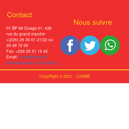
Contact
Nous suivre
01 BP 68 Ouaga 01. 436
rue du grand marché
+(226) 25 30 61 21/22 ou
25 49 72 00
Fax: +226 25 31 19 42
Email:
lonab@lonab.bf
www.facebook.com/lonab.bf
CopyRight © 2021 : LONAB