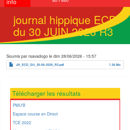
info
journal hippique ECD
du 30 JUIN 2026 R3
Soumis par
rsavadogo
le
dim 28/06/2026 - 15:57
JH_ECD_DU_30-06-2026_R3.pdf
1.36 Mo
Télécharger les résultats
PMU'B
Espace course en Direct
TCE 2022