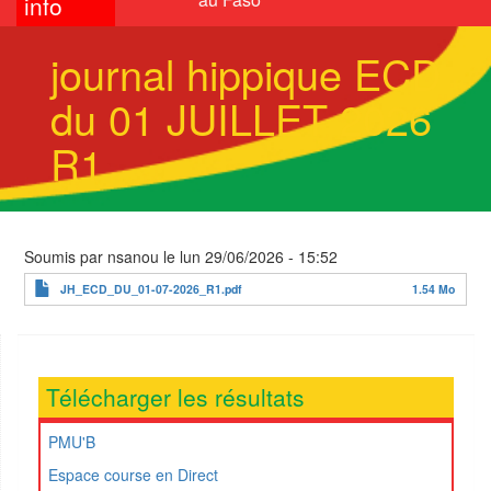
info
journal hippique ECD
du 01 JUILLET 2026
R1
Soumis par
nsanou
le
lun 29/06/2026 - 15:52
JH_ECD_DU_01-07-2026_R1.pdf
1.54 Mo
Télécharger les résultats
PMU'B
Espace course en Direct