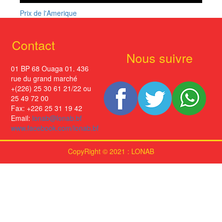
Prix de l'Amerique
Contact
Nous suivre
01 BP 68 Ouaga 01. 436
rue du grand marché
+(226) 25 30 61 21/22 ou
25 49 72 00
Fax: +226 25 31 19 42
Email:
lonab@lonab.bf
www.facebook.com/lonab.bf
CopyRight © 2021 : LONAB