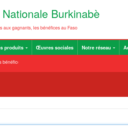
e Nationale Burkinabè
ts aux gagnants, les bénéfices au Faso
s produits
Œuvres sociales
Notre réseau
Ac
 bénéfices au Faso