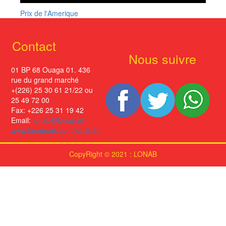
Prix de l'Amerique
Contact
Nous suivre
01 BP 68 Ouaga 01. 436
rue du grand marché
+(226) 25 30 61 21/22 ou
25 49 72 00
Fax: +226 25 31 19 42
Email:
lonab@lonab.bf
www.facebook.com/lonab.bf
CopyRight © 2021 : LONAB