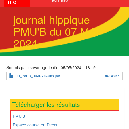
info
journal hippique
PMU'B du 07 MAI
2024
Soumis par
rsavadogo
le
dim 05/05/2024 - 16:19
JH_PMUB_DU-07-05-2024.pdf
846.48 Ko
Télécharger les résultats
PMU'B
Espace course en Direct