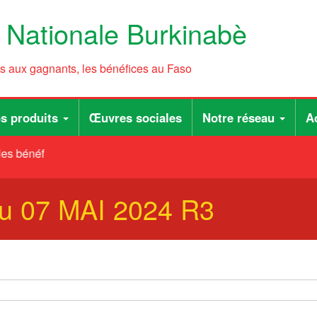
e Nationale Burkinabè
ts aux gagnants, les bénéfices au Faso
s produits
Œuvres sociales
Notre réseau
Ac
es bénéfices au Faso
du 07 MAI 2024 R3