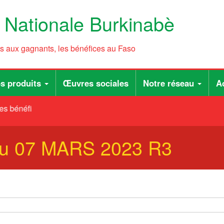
e Nationale Burkinabè
ts aux gagnants, les bénéfices au Faso
s produits
Œuvres sociales
Notre réseau
Ac
es bénéfices au Faso
du 07 MARS 2023 R3