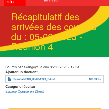
info
Récapitulatif des
arrivées des courses
du : 05-03-2023 -
Réunion 4
Soumis par
skangoye
le
dim 05/03/2023 - 17:34
Ajouter un docuent
ResultatsECD_05-03-2023_R4.pdf
103.63 Ko
Catégorie résultat
Espace Course en Direct