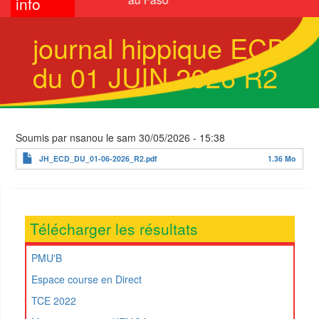
info
journal hippique ECD
du 01 JUIN 2026 R2
Soumis par
nsanou
le
sam 30/05/2026 - 15:38
JH_ECD_DU_01-06-2026_R2.pdf
1.36 Mo
Télécharger les résultats
PMU'B
Espace course en Direct
TCE 2022