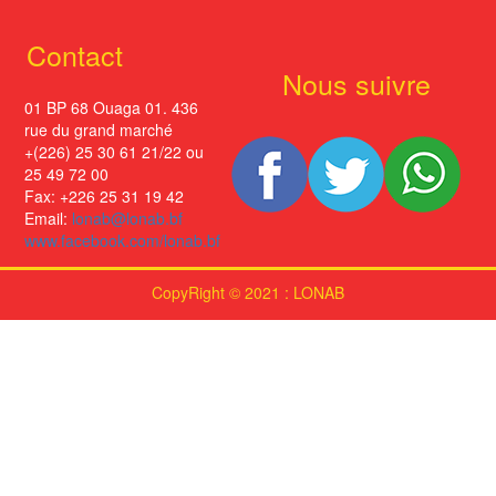
Contact
Nous suivre
01 BP 68 Ouaga 01. 436
rue du grand marché
+(226) 25 30 61 21/22 ou
25 49 72 00
Fax: +226 25 31 19 42
Email:
lonab@lonab.bf
www.facebook.com/lonab.bf
CopyRight © 2021 : LONAB