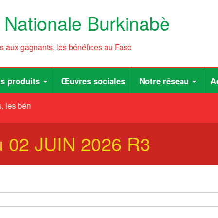
e Nationale Burkinabè
ts aux gagnants, les bénéfices au Faso
s produits
Œuvres sociales
Notre réseau
Ac
 les bénéfices au Faso
u 02 JUIN 2026 R3