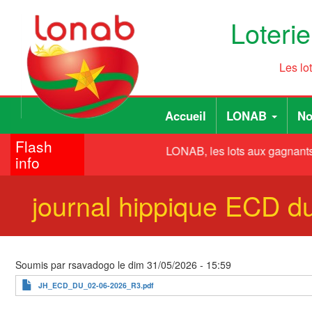
Aller
Loteri
au
contenu
principal
Les lo
Main
User
Accueil
LONAB
No
navigation
account
Flash
menu
LONAB, les lots aux gagnants,
info
journal hippique ECD d
Soumis par
rsavadogo
le
dim 31/05/2026 - 15:59
JH_ECD_DU_02-06-2026_R3.pdf