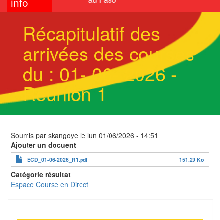
info
Récapitulatif des
arrivées des courses
du : 01- 06- 2026 -
Réunion 1
Soumis par
skangoye
le
lun 01/06/2026 - 14:51
Ajouter un docuent
ECD_01-06-2026_R1.pdf
151.29 Ko
Catégorie résultat
Espace Course en Direct