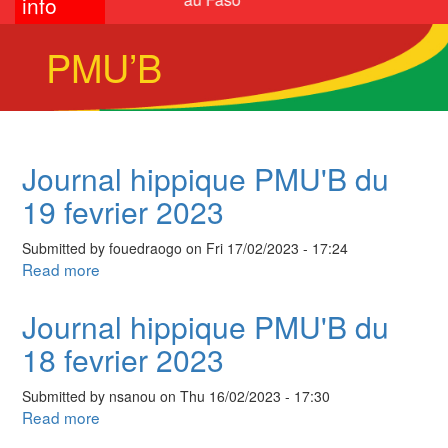
info
PMU’B
Journal hippique PMU'B du
19 fevrier 2023
Submitted by
fouedraogo
on
Fri 17/02/2023 - 17:24
Read more
about
Journal
hippique
Journal hippique PMU'B du
PMU'B
18 fevrier 2023
du
19
Submitted by
nsanou
on
Thu 16/02/2023 - 17:30
fevrier
Read more
about
2023
Journal