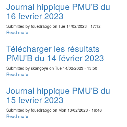
les
Journal hippique PMU'B du
résultats
16 fevrier 2023
PMU'B
du
Submitted by
fouedraogo
on
Tue 14/02/2023 - 17:12
15
Read more
about
février
Journal
2023
hippique
Télécharger les résultats
PMU'B
PMU'B du 14 février 2023
du
16
Submitted by
skangoye
on
Tue 14/02/2023 - 13:50
fevrier
Read more
about
2023
Télécharger
les
Journal hippique PMU'B du
résultats
15 fevrier 2023
PMU'B
du
Submitted by
fouedraogo
on
Mon 13/02/2023 - 16:46
14
Read more
about
février
Journal
2023