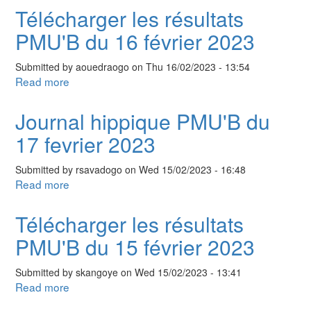
hippique
Télécharger les résultats
PMU'B
PMU'B du 16 février 2023
du
18
Submitted by
aouedraogo
on
Thu 16/02/2023 - 13:54
fevrier
Read more
about
2023
Télécharger
les
Journal hippique PMU'B du
résultats
17 fevrier 2023
PMU'B
du
Submitted by
rsavadogo
on
Wed 15/02/2023 - 16:48
16
Read more
about
février
Journal
2023
hippique
Télécharger les résultats
PMU'B
PMU'B du 15 février 2023
du
17
Submitted by
skangoye
on
Wed 15/02/2023 - 13:41
fevrier
Read more
about
2023
Télécharger