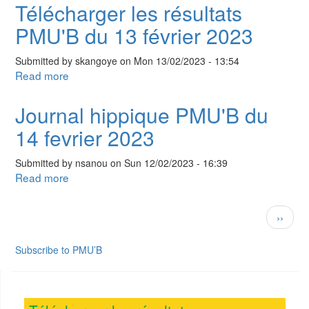
hippique
Télécharger les résultats
PMU'B
PMU'B du 13 février 2023
du
15
Submitted by
skangoye
on
Mon 13/02/2023 - 13:54
fevrier
Read more
about
2023
Télécharger
les
Journal hippique PMU'B du
résultats
14 fevrier 2023
PMU'B
du
Submitted by
nsanou
on
Sun 12/02/2023 - 16:39
13
Read more
about
février
Journal
2023
hippique
Pagination
Next
››
PMU'B
page
du
Subscribe to PMU’B
14
fevrier
2023