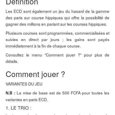
Définition
Les ECD sont également un jeu du hasard de la gamme
des paris sur course hippiques qui offre la possibilité de
gagner des millions en pariant sur les courses hippiques.
Plusieurs courses sont programmées, commercialisées et
suivies en direct par jours ; les gains sont payés
immédiatement à la fin de chaque course.
Consultez le menu "Comment jouer ?" pour plus de
détails.
Comment jouer ?
VARIANTES DU JEU
La mise de base est de 500 FCFA pour toutes les
N.B :
variantes en paris ECD.
1. LE TRIO :