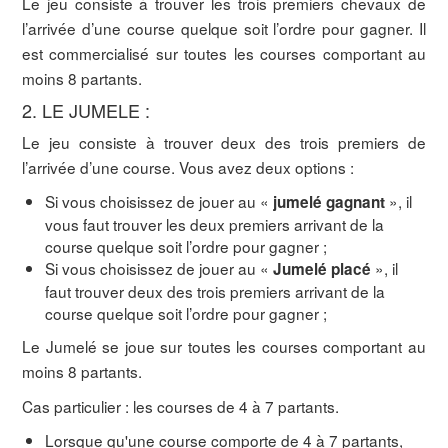
Le jeu consiste à trouver les trois premiers chevaux de
l’arrivée d’une course quelque soit l’ordre pour gagner. Il
est commercialisé sur toutes les courses comportant au
moins 8 partants.
2. LE JUMELE :
Le jeu consiste à trouver deux des trois premiers de
l’arrivée d’une course. Vous avez deux options :
Si vous choisissez de jouer au «
», il
jumelé gagnant
vous faut trouver les deux premiers arrivant de la
course quelque soit l’ordre pour gagner ;
Si vous choisissez de jouer au «
», il
Jumelé placé
faut trouver deux des trois premiers arrivant de la
course quelque soit l’ordre pour gagner ;
Le Jumelé se joue sur toutes les courses comportant au
moins 8 partants.
Cas particulier : les courses de 4 à 7 partants.
Lorsque qu'une course comporte de 4 à 7 partants,