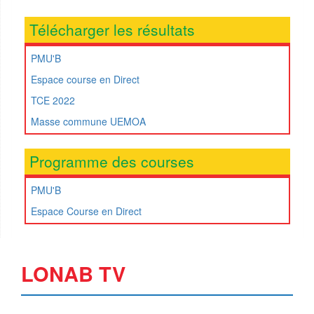
Télécharger les résultats
PMU'B
Espace course en Direct
TCE 2022
Masse commune UEMOA
Programme des courses
PMU'B
Espace Course en Direct
LONAB TV