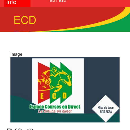
info
ECD
Image