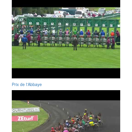
Prix de l'Abbaye