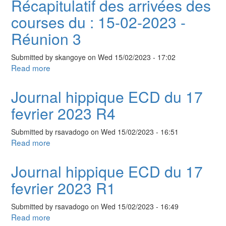
Récapitulatif des arrivées des
arrivées
courses du : 15-02-2023 -
des
courses
Réunion 3
du
:
Submitted by
skangoye
on
Wed 15/02/2023 - 17:02
15-
Read more
about
02-
Récapitulatif
2023
des
Journal hippique ECD du 17
-
arrivées
fevrier 2023 R4
Réunion
des
1
courses
Submitted by
rsavadogo
on
Wed 15/02/2023 - 16:51
du
Read more
about
:
Journal
15-
hippique
Journal hippique ECD du 17
02-
ECD
2023
fevrier 2023 R1
du
-
17
Réunion
Submitted by
rsavadogo
on
Wed 15/02/2023 - 16:49
fevrier
3
Read more
about
2023