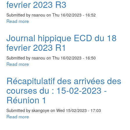
fevrier 2023 R3
Réunion
des
3
courses
Submitted by
nsanou
on
Thu 16/02/2023 - 16:52
du
Read more
about
:
Journal
16-
hippique
Journal hippique ECD du 18
02-
ECD
2023
fevrier 2023 R1
du
-
18
Réunion
Submitted by
nsanou
on
Thu 16/02/2023 - 16:50
fevrier
1
Read more
about
2023
Journal
R3
hippique
Récapitulatif des arrivées des
ECD
courses du : 15-02-2023 -
du
18
Réunion 1
fevrier
2023
Submitted by
skangoye
on
Wed 15/02/2023 - 17:03
R1
Read more
about
Récapitulatif
des