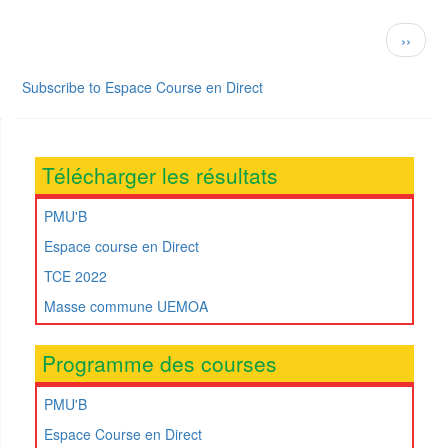
Journal
R4
hippique
Pagination
Next
››
ECD
page
du
Subscribe to Espace Course en Direct
17
fevrier
2023
R1
Télécharger les résultats
PMU'B
Espace course en Direct
TCE 2022
Masse commune UEMOA
Programme des courses
PMU'B
Espace Course en Direct