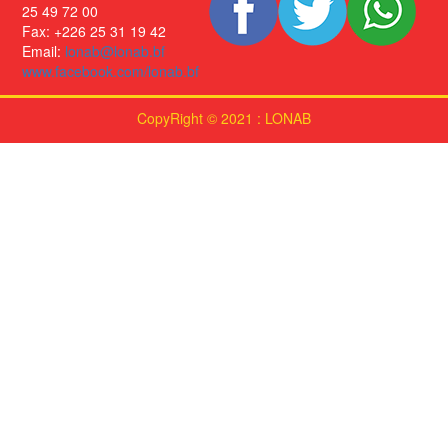
25 49 72 00
Fax: +226 25 31 19 42
Email:
lonab@lonab.bf
www.facebook.com/lonab.bf
CopyRight © 2021 : LONAB