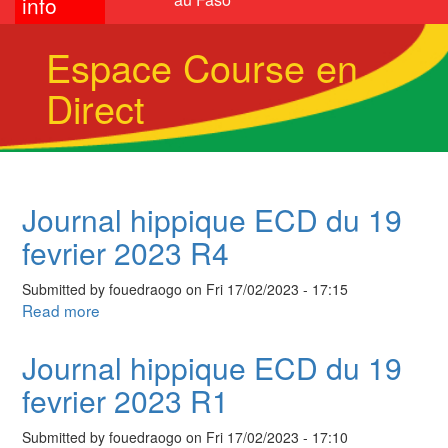
info
Espace Course en
Direct
Journal hippique ECD du 19
fevrier 2023 R4
Submitted by
fouedraogo
on
Fri 17/02/2023 - 17:15
Read more
about
Journal
hippique
Journal hippique ECD du 19
ECD
fevrier 2023 R1
du
19
Submitted by
fouedraogo
on
Fri 17/02/2023 - 17:10
fevrier