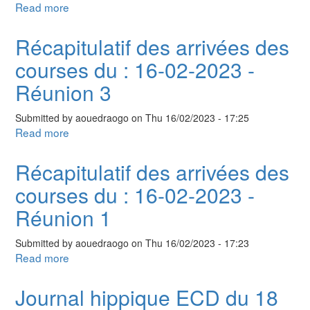
Read more
about
2023
Journal
R4
hippique
Récapitulatif des arrivées des
ECD
courses du : 16-02-2023 -
du
19
Réunion 3
fevrier
2023
Submitted by
aouedraogo
on
Thu 16/02/2023 - 17:25
R1
Read more
about
Récapitulatif
des
Récapitulatif des arrivées des
arrivées
courses du : 16-02-2023 -
des
courses
Réunion 1
du
:
Submitted by
aouedraogo
on
Thu 16/02/2023 - 17:23
16-
Read more
about
02-
Récapitulatif
2023
des
Journal hippique ECD du 18
-
arrivées