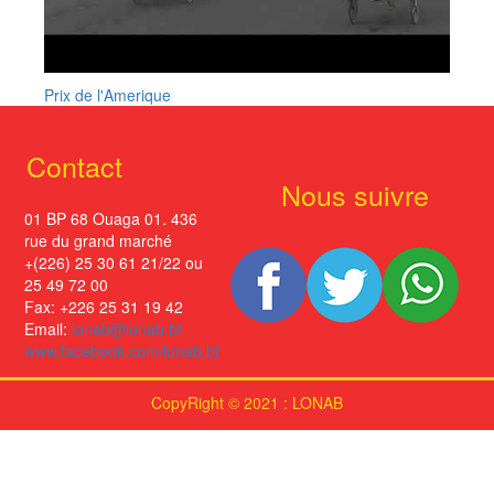
Prix de l'Amerique
Contact
Nous suivre
01 BP 68 Ouaga 01. 436
rue du grand marché
+(226) 25 30 61 21/22 ou
25 49 72 00
Fax: +226 25 31 19 42
Email:
lonab@lonab.bf
www.facebook.com/lonab.bf
CopyRight © 2021 : LONAB