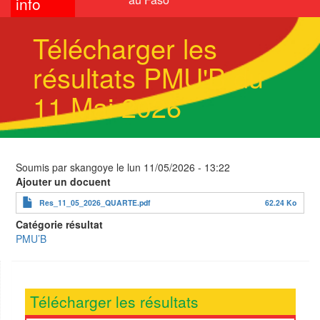
info
Télécharger les
résultats PMU'B du
11 Mai 2026
Soumis par
skangoye
le
lun 11/05/2026 - 13:22
Ajouter un docuent
Res_11_05_2026_QUARTE.pdf
62.24 Ko
Catégorie résultat
PMU’B
Télécharger les résultats