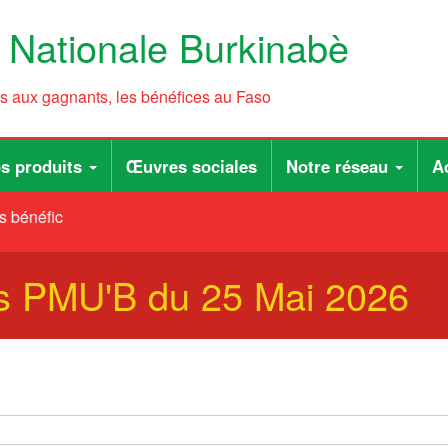
e Nationale Burkinabè
ts aux gagnants, les bénéfices au Faso
s produits
Œuvres sociales
Notre réseau
Ac
 bénéfices au Faso
ats PMU'B du 25 Mai 2026