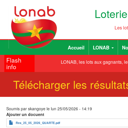
Aller
Loteri
au
contenu
principal
Les lo
Main
User
Accueil
LONAB
No
navigation
account
Flash
menu
LONAB, les lots aux gagnants, les
info
Télécharger les résult
Soumis par
skangoye
le
lun 25/05/2026 - 14:19
Ajouter un docuent
Res_25_05_2026_QUARTE.pdf