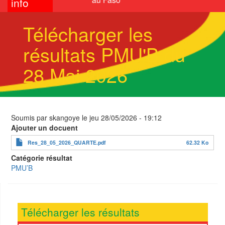
info
Télécharger les
résultats PMU'B du
28 Mai 2026
Soumis par
skangoye
le
jeu 28/05/2026 - 19:12
Ajouter un docuent
Res_28_05_2026_QUARTE.pdf
62.32 Ko
Catégorie résultat
PMU’B
Télécharger les résultats