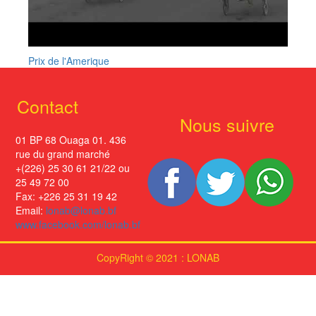
Prix de l'Amerique
Contact
Nous suivre
01 BP 68 Ouaga 01. 436
rue du grand marché
+(226) 25 30 61 21/22 ou
25 49 72 00
Fax: +226 25 31 19 42
Email:
lonab@lonab.bf
www.facebook.com/lonab.bf
CopyRight © 2021 : LONAB