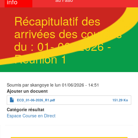
info
Récapitulatif des
arrivées des courses
du : 01- 06- 2026 -
Réunion 1
Soumis par
skangoye
le
lun 01/06/2026 - 14:51
Ajouter un docuent
ECD_01-06-2026_R1.pdf
151.29 Ko
Catégorie résultat
Espace Course en Direct