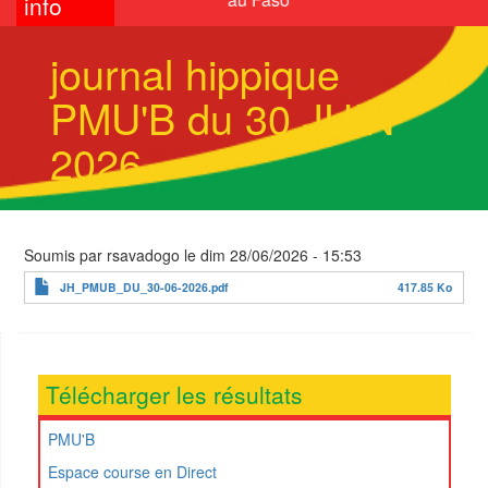
info
journal hippique
PMU'B du 30 JUIN
2026
Soumis par
rsavadogo
le
dim 28/06/2026 - 15:53
JH_PMUB_DU_30-06-2026.pdf
417.85 Ko
Télécharger les résultats
PMU'B
Espace course en Direct