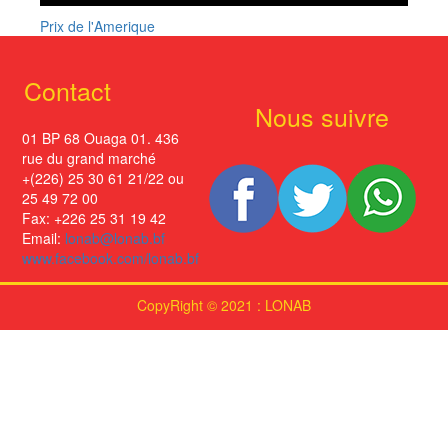
Prix de l'Amerique
Contact
Nous suivre
01 BP 68 Ouaga 01. 436
rue du grand marché
+(226) 25 30 61 21/22 ou
25 49 72 00
Fax: +226 25 31 19 42
Email:
lonab@lonab.bf
www.facebook.com/lonab.bf
CopyRight © 2021 : LONAB