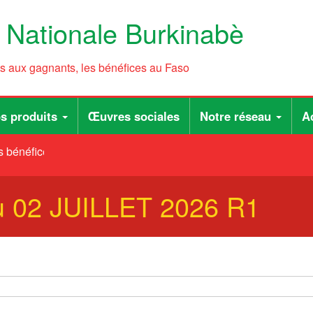
e Nationale Burkinabè
ts aux gagnants, les bénéfices au Faso
s produits
Œuvres sociales
Notre réseau
Ac
 bénéfices au Faso
du 02 JUILLET 2026 R1