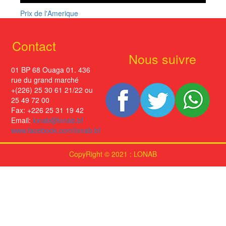
Prix de l'Amerique
Contact
Nous suivre
01 BP 68 Ouaga 01. 436
rue du grand marché
+(226) 25 30 61 21/22 ou
25 49 72 00
Fax: +226 25 31 19 42
Email:
lonab@lonab.bf
www.facebook.com/lonab.bf
CopyRight © 2021 : LONAB