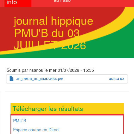
info
journal hippique
PMU'B du 03
JUILLET 2026
Soumis par
nsanou
le
mer 01/07/2026 - 15:55
JH_PMUB_DU_03-07-2026.pdf
469.54 Ko
Télécharger les résultats
PMU'B
Espace course en Direct