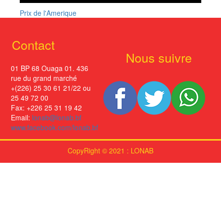
Prix de l'Amerique
Contact
Nous suivre
01 BP 68 Ouaga 01. 436
rue du grand marché
+(226) 25 30 61 21/22 ou
25 49 72 00
Fax: +226 25 31 19 42
Email:
lonab@lonab.bf
www.facebook.com/lonab.bf
CopyRight © 2021 : LONAB