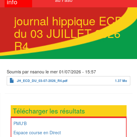
info
journal hippique ECD
du 03 JUILLET 2026
R4
Soumis par
nsanou
le
mer 01/07/2026 - 15:57
JH_ECD_DU_03-07-2026_R4.pdf
1.37 Mo
Télécharger les résultats
PMU'B
Espace course en Direct