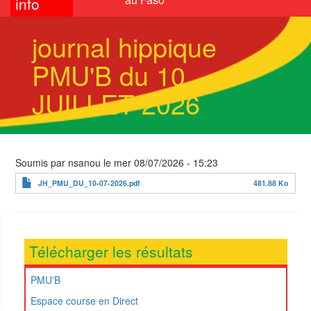
info
journal hippique
PMU'B du 10
JUILLET 2026
Soumis par
nsanou
le
mer 08/07/2026 - 15:23
JH_PMU_DU_10-07-2026.pdf
481.88 Ko
Télécharger les résultats
PMU'B
Espace course en Direct