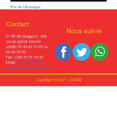
Prix de l'Amerique
Contact
Nous suivre
01 BP 68 Ouaga 01. 436
rue du grand marché
+(226) 25 30 61 21/22 ou
25 49 72 00
Fax: +226 25 31 19 42
Email:
lonab@lonab.bf
www.facebook.com/lonab.bf
CopyRight © 2021 : LONAB