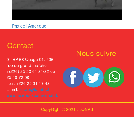
Prix de l'Amerique
Contact
Nous suivre
01 BP 68 Ouaga 01. 436
rue du grand marché
+(226) 25 30 61 21/22 ou
25 49 72 00
Fax: +226 25 31 19 42
Email:
lonab@lonab.bf
www.facebook.com/lonab.bf
CopyRight © 2021 : LONAB