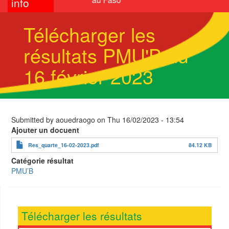
info
Télécharger les
résultats PMU'B du
16 février 2023
Submitted by
aouedraogo
on
Thu 16/02/2023 - 13:54
Ajouter un docuent
Res_quarte_16-02-2023.pdf
84.12 KB
Catégorie résultat
PMU’B
Télécharger les résultats