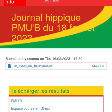
info
Journal hippique
PMU'B du 18 fevrier
2023
Submitted by
nsanou
on
Thu 16/02/2023 - 17:30
JH_PMUB_DU_18-02-2023.pdf
544.5 KB
Télécharger les résultats
PMU'B
Espace course en Direct