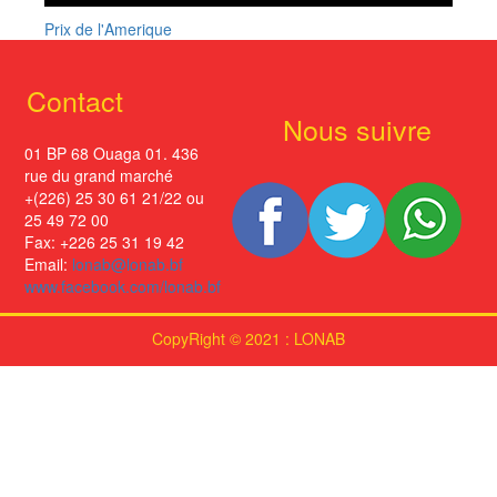
Prix de l'Amerique
Contact
Nous suivre
01 BP 68 Ouaga 01. 436
rue du grand marché
+(226) 25 30 61 21/22 ou
25 49 72 00
Fax: +226 25 31 19 42
Email:
lonab@lonab.bf
www.facebook.com/lonab.bf
CopyRight © 2021 : LONAB