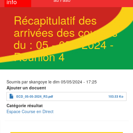
info
Récapitulatif des
arrivées des courses
du : 05 - 05 - 2024 -
Réunion 4
Soumis par
skangoye
le
dim 05/05/2024 - 17:25
Ajouter un docuent
ECD_05-05-2024_R3.pdf
103.53 Ko
Catégorie résultat
Espace Course en Direct