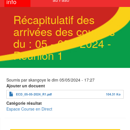
info
Récapitulatif des
arrivées des courses
du : 05 - 05 - 2024 -
Réunion 1
Soumis par
skangoye
le
dim 05/05/2024 - 17:27
Ajouter un docuent
ECD_05-05-2024_R1.pdf
104.31 Ko
Catégorie résultat
Espace Course en Direct