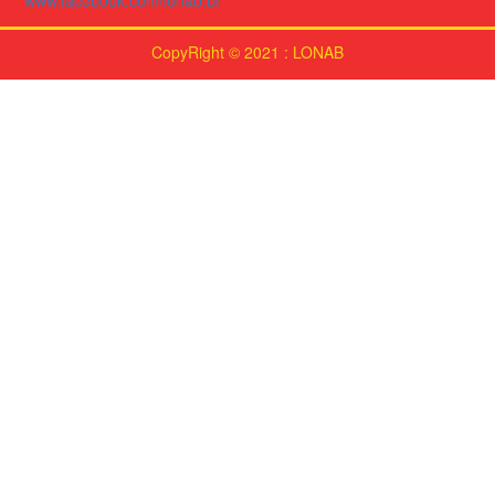
www.facebook.com/lonab.bf
CopyRight © 2021 : LONAB