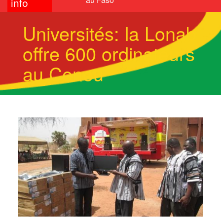
info
Universités: la Lonab
offre 600 ordinateurs
au Cenou
Image