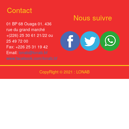
Contact
Nous suivre
01 BP 68 Ouaga 01. 436
rue du grand marché
+(226) 25 30 61 21/22 ou
25 49 72 00
Fax: +226 25 31 19 42
Email:
lonab@lonab.bf
www.facebook.com/lonab.bf
CopyRight © 2021 : LONAB