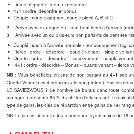
Tiercé et quarté : ordre et désordre
4+1 : ordre, désordre et bonus
Couplé : couplé gagnant, couplé placé A, B et C
2. Arrivé avec ex aequo ou Dead-heat Idem à l’arrivée (ordr
3. Arrivée avec un ou plusieurs non partants de dernière mi
Couplé : idem à l’arrivée normale - remboursement (cg, c
Tiercé : ordre – désordre – couplé venant – simple venant
Quarté : ordre – désordre – tiercé venant – couplé venant
4+1 : ordre - désordre – Bonus – quarté venant – tiercé 
Vous bénéficiez en cas de non partant au 4+1 soit un 
NB :
Quarté Venant (les 4 premiers + le non partant). Pas les deux 
LE SAVIEZ-VOUS ? Le nombre de bonus dans toute combi
partager représente 65 % du chiffre d’affaires net. Le calcu
type de gains, les clés de répartition entre gains de 1er rang
NB: Le jeu est interdit à toute personne ayant moins de 18 a