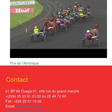
Prix de l'Amerique
Contact
01 BP 68 Ouaga 01. 436 rue du grand marché
+(226) 25 30 61 21/22 ou 25 49 72 00
Fax: +226 25 31 19 42
Email:
lonab@lonab.bf
www.facebook.com/lonab.bf