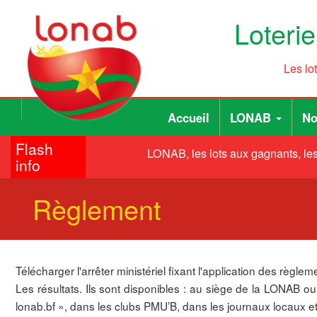
Aller
Loteri
au
contenu
principal
Les lo
Main
User
Accueil
LONAB
No
navigation
account
Flash
menu
LONAB, les lots aux gagnants, les 
info
Règlement
Télécharger l'arrêter ministériel fixant l'application des règ
Les résultats. Ils sont disponibles : au siège de la LONAB o
lonab.bf », dans les clubs PMU’B, dans les journaux locaux e