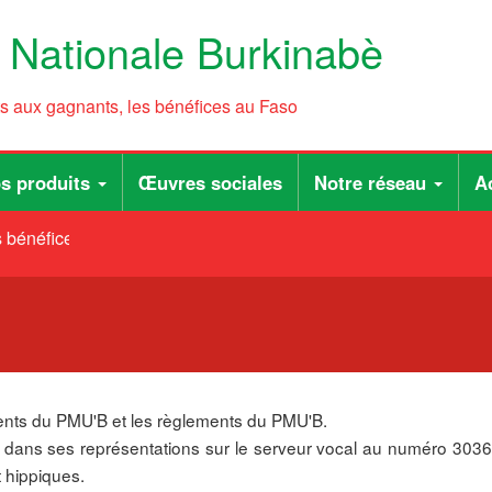
e Nationale Burkinabè
ts aux gagnants, les bénéfices au Faso
s produits
Œuvres sociales
Notre réseau
Ac
bénéfices au Faso
lements du PMU'B et les règlements du PMU'B.
u dans ses représentations sur le serveur vocal au numéro 3036, 
t hippiques.