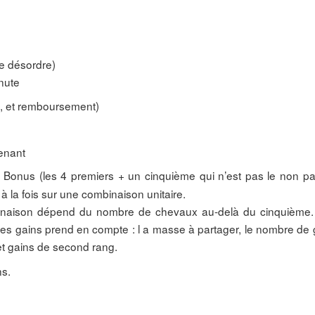
e désordre)
nute
p, et remboursement)
venant
Bonus (les 4 premiers + un cinquième qui n’est pas le non par
à la fois sur une combinaison unitaire.
naison dépend du nombre de chevaux au-delà du cinquième
l des gains prend en compte : l a masse à partager, le nombre de
 et gains de second rang.
ns.