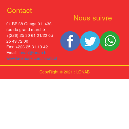
Contact
Nous suivre
01 BP 68 Ouaga 01. 436
rue du grand marché
+(226) 25 30 61 21/22 ou
25 49 72 00
Fax: +226 25 31 19 42
Email:
lonab@lonab.bf
www.facebook.com/lonab.bf
CopyRight © 2021 : LONAB