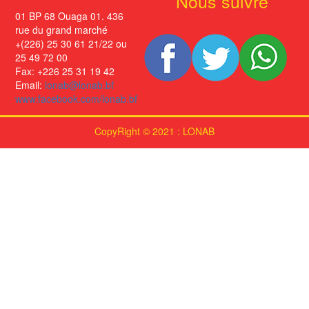
Nous suivre
01 BP 68 Ouaga 01. 436
rue du grand marché
+(226) 25 30 61 21/22 ou
25 49 72 00
Fax: +226 25 31 19 42
Email:
lonab@lonab.bf
www.facebook.com/lonab.bf
CopyRight © 2021 : LONAB