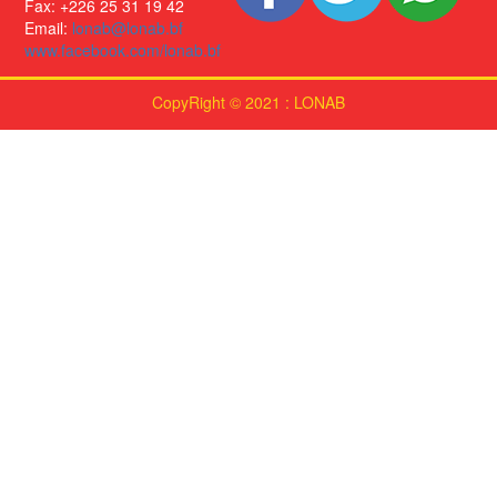
Fax: +226 25 31 19 42
Email:
lonab@lonab.bf
www.facebook.com/lonab.bf
CopyRight © 2021 : LONAB