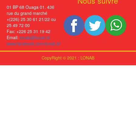
Nous suivre
01 BP 68 Ouaga 01. 436
rue du grand marché
+(226) 25 30 61 21/22 ou
25 49 72 00
Fax: +226 25 31 19 42
Email:
lonab@lonab.bf
www.facebook.com/lonab.bf
CopyRight © 2021 : LONAB