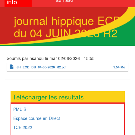
info
journal hippique ECD
du 04 JUIN 2026 R2
Soumis par
nsanou
le
mar 02/06/2026 - 15:55
JH_ECD_DU_04-06-2026_R2.pdf
1.54 Mo
Télécharger les résultats
PMU'B
Espace course en Direct
TCE 2022