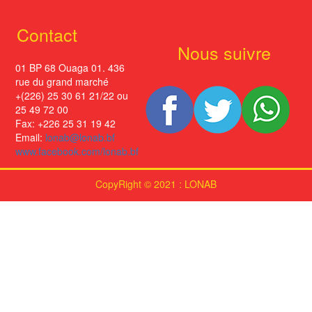
Contact
Nous suivre
01 BP 68 Ouaga 01. 436
rue du grand marché
+(226) 25 30 61 21/22 ou
25 49 72 00
Fax: +226 25 31 19 42
Email:
lonab@lonab.bf
www.facebook.com/lonab.bf
CopyRight © 2021 : LONAB