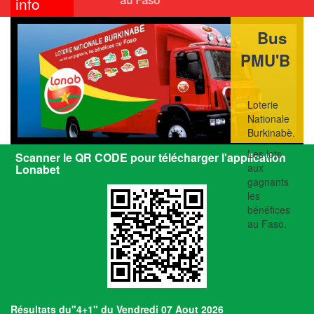
info
Bus
PMU'B
Loterie
Nationale
Burkinabè.
Les lots
Scanner le QR CODE pour télécharger l'application
aux
Lonabet
gagnants
les
bénéfices
au Faso.
Résultats du"4+1" du Vendredi 07 Aout 2026