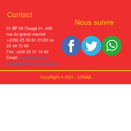
Contact
Nous suivre
01 BP 68 Ouaga 01. 436
rue du grand marché
+(226) 25 30 61 21/22 ou
25 49 72 00
Fax: +226 25 31 19 42
Email:
lonab@lonab.bf
www.facebook.com/lonab.bf
CopyRight © 2021 : LONAB