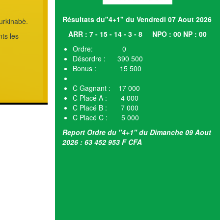
Résultats du"4+1" du Vendredi 07 Aout 2026
urkinabè.
ARR : 7 - 15 - 14 - 3 - 8
NPO : 00 NP : 00
ts les
Ordre: 0
Désordre : 390 500
Bonus : 15 500
C Gagnant : 17 000
C Placé A : 4 000
C Placé B : 7 000
C Placé C : 5 000
Report Ordre du "4+1" du Dimanche 09 Aout
2026 : 63 452 953 F CFA