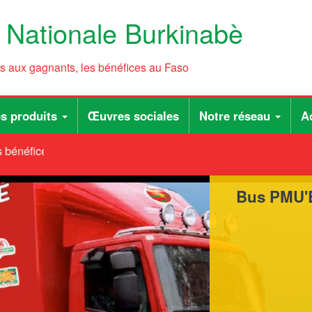
e Nationale Burkinabè
ts aux gagnants, les bénéfices au Faso
s produits
Œuvres sociales
Notre réseau
Ac
bénéfices au Faso
Bus PMU'