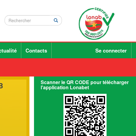
Rechercher
Rechercher
Rechercher
tualité
Contacts
Se connecter
Scanner le QR CODE pour télécharger
B
l'application Lonabet