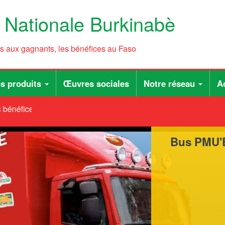
e Nationale Burkinabè
ts aux gagnants, les bénéfices au Faso
s produits
Œuvres sociales
Notre réseau
Ac
bénéfices au Faso
Bus PMU'