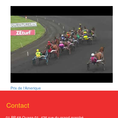
Prix de l'Amerique
Contact
01 BP 68 Ouaga 01. 436 rue du grand marché