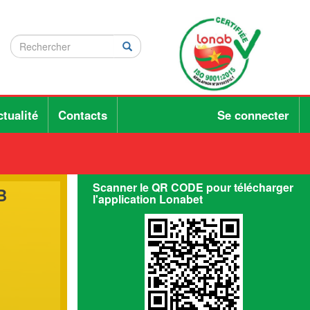
Rechercher
Rechercher
Rechercher
tualité
Contacts
Se connecter
Scanner le QR CODE pour télécharger
B
l'application Lonabet