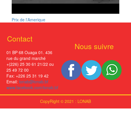
Prix de l'Amerique
Contact
Nous suivre
01 BP 68 Ouaga 01. 436
rue du grand marché
+(226) 25 30 61 21/22 ou
25 49 72 00
Fax: +226 25 31 19 42
Email:
lonab@lonab.bf
www.facebook.com/lonab.bf
CopyRight © 2021 : LONAB