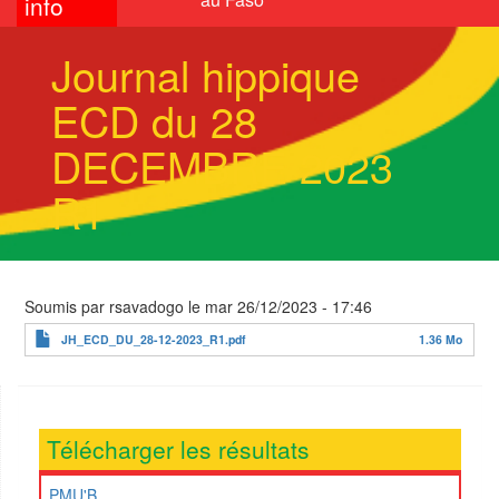
info
Journal hippique
ECD du 28
DECEMBRE 2023
R1
Soumis par
rsavadogo
le
mar 26/12/2023 - 17:46
JH_ECD_DU_28-12-2023_R1.pdf
1.36 Mo
Télécharger les résultats
PMU'B