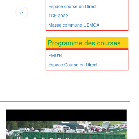
Espace course en Direct
Page
››
TCE 2022
suivante
Masse commune UEMOA
Programme des courses
PMU'B
Espace Course en Direct