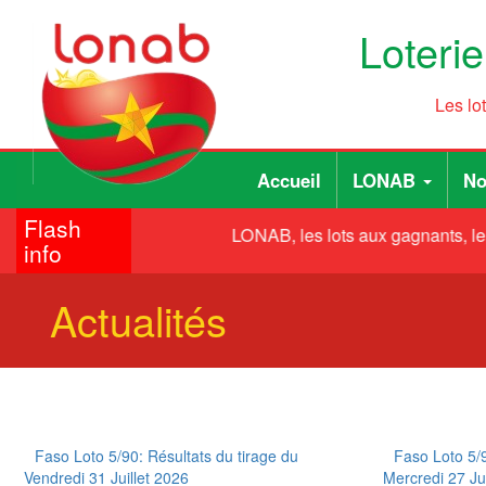
Aller
Loteri
au
contenu
principal
Les lo
Main
User
Accueil
LONAB
No
navigation
account
Flash
menu
LONAB, les lots aux gagnants, le
info
Actualités
Faso Loto 5/90: Résultats du tirage du
Faso Loto 5/9
Vendredi 31 Juillet 2026
Mercredi 27 Ju