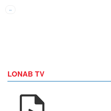
Pagination
Page
‹‹
précédente
LONAB TV