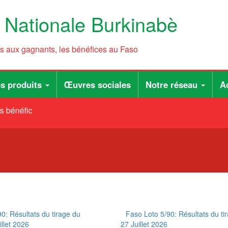
e Nationale Burkinabè
ts aux gagnants, les bénéfices au Faso
s produits
Œuvres sociales
Notre réseau
Ac
s bénéfices au Faso
0: Résultats du tirage du
Faso Loto 5/90: Résultats du ti
illet 2026
27 Juillet 2026