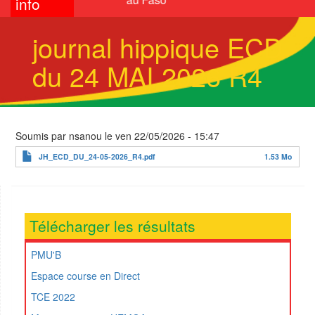
info
journal hippique ECD
du 24 MAI 2026 R4
Soumis par
nsanou
le
ven 22/05/2026 - 15:47
JH_ECD_DU_24-05-2026_R4.pdf
1.53 Mo
Télécharger les résultats
PMU'B
Espace course en Direct
TCE 2022