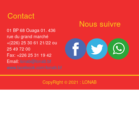
Contact
Nous suivre
01 BP 68 Ouaga 01. 436
rue du grand marché
+(226) 25 30 61 21/22 ou
25 49 72 00
Fax: +226 25 31 19 42
Email:
lonab@lonab.bf
www.facebook.com/lonab.bf
CopyRight © 2021 : LONAB